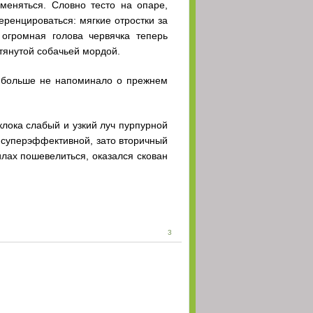
меняться. Словно тесто на опаре,
м ответом недругам
(01 Апрель 2026 - 17:29)
ренцироваться: мягкие отростки за
огромная голова червячка теперь
ой покефорум =>
(01 Апрель 2026 - 17:03)
тянутой собачьей мордой.
(01 Апрель 2026 - 11:27)
о больше не напоминало о прежнем
(01 Апрель 2026 - 11:26)
(30 Март 2026 - 21:55)
лока слабый и узкий луч пурпурной
 суперэффективной, зато вторичный
(30 Март 2026 - 17:55)
лах пошевелиться, оказался скован
ить, и потом
(28 Март 2026 - 20:02)
(28 Март 2026 - 19:02)
(28 Март 2026 - 18:21)
3
(28 Март 2026 - 18:12)
, вроде должно
(28 Март 2026 - 17:48)
(28 Март 2026 - 15:49)