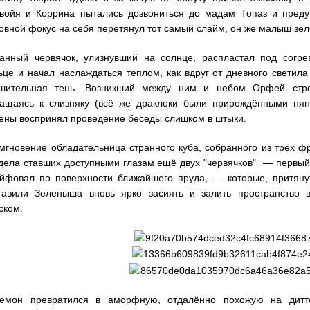
войя и Коррина пытались дозвониться до мадам Топаз и преду
 было, что это в самом деле могло кого-то поймать :D
овной фокус на себя перетянул тот самый слайм, он же малыш зе
е суровое первое апреля на форуме на мою память ) крутыши. хотя с м
тяжко такое хД
анный червячок, улизнувший на солнце, распластал под сог
ьце и начал наслаждаться теплом, как вдруг от дневного светила
шительная тень. Возникший между ним и небом Орфей строго
ров забирайте сразу с постом, да
ащаясь к слизняку (всё же драклоки были прирождёнными нян
ены воспринял проведение беседы слишком в штыки.
лучае я жду от тебя поста
 доказательств, что я не Ханто
мгновение обладательница странного куба, собранного из трёх фр
дела ставших доступными глазам ещё двух "червячков"
— первый 
реходим на русифицироварную версию. Везде обман
йфовал по поверхности ближайшего пруда, — которые, притяну
росто прикол а не попытка запутать
тавили Зеленыша вновь ярко засиять и залить пространство 
ском.
аверняка попался на "возвращение Ханто"
онни, даешь ) чтобы роскомнадзор заметил форик на 1,5 человека...
рованная шутка ) Тут скорее белые списки включат и мы никуда не зайд
ка)
 сердце остановилось от мысли переделки статуса. только без шутоки и с
емон превратился в аморфную, отдалённо похожую на дитт
типа шутка к 1 апреля или рили какая-то жесть ожидает форум без русиф