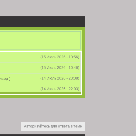
(15 Июль 2026 - 10:56)
(15 Июль 2026 - 10:46)
ивер )
(14 Июль 2026 - 23:38)
(14 Июль 2026 - 22:03)
(26 Июнь 2026 - 11:59)
(26 Июнь 2026 - 09:41)
ит...
(24 Июнь 2026 - 10:33)
Авторизуйтесь для ответа в теме
wpokeforum
) как
(24 Июнь 2026 - 09:01)
остей если вас поглотит ИРЛ или форуму