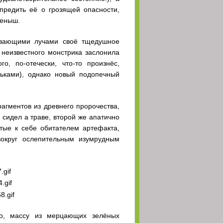
предить её о грозящей опасности,
(07 Апрель 2026 - 01:02)
леныш.
оим отсутствием
(06 Апрель 2026 - 23:33)
ревающими лучами своё тщедушное
(05 Апрель 2026 - 15:29)
 неизвестного монстрика заслонила
, по-отечески, что-то произнёс,
(04 Апрель 2026 - 20:26)
ьками), однако новый подопечный
(04 Апрель 2026 - 14:07)
(04 Апрель 2026 - 12:07)
агментов из древнего пророчества,
сидел а траве, второй же апатично
(04 Апрель 2026 - 12:06)
тые к себе обитателем артефакта,
(04 Апрель 2026 - 11:14)
вокруг ослепительным изумрудным
(04 Апрель 2026 - 11:13)
(04 Апрель 2026 - 09:52)
ем, ведь VPNон в них не будет )
(04 Апрель 2026 - 09:24)
теба плиз - то, что
(04 Апрель 2026 - 04:52)
о, массу из мерцающих зелёных
икации?