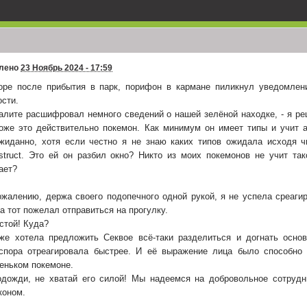
чество
е!
лено
23 Ноябрь 2024 - 17:59
ет, шеф)
оре после прибытия в парк, порифон в кармане пиликнул уведомлени
ости.
галите расшифровал немного сведений о нашей зелёной находке, - я ре
 думал всех художников забанили за дебоши!
оже это действительно покемон. Как минимум он имеет типы и учит а
жиданно, хотя если честно я не знаю каких типов ожидала исходя ч
удожественный конкурс заканчивается через три с половиной недели, не
struct. Это ей он разбил окно? Никто из моих покемонов не учит так
ает?
из интернет-жизни выпал конечно
ожалению, держа своего подопечного одной рукой, я не успела среагир
 там от меня зависит, временно перестаньте; пару суток я вообще нигде ни
 потом смогу писать небольшие посты сложностью до судейства
да тот пожелал отправиться на прогулку.
остой! Куда?
итуация
же хотела предложить Секвое всё-таки разделиться и догнать основ
спора отреагировала быстрее. И её выражение лица было способно 
еньком покемоне.
в честь Ханто вирус назвали?!
одожди, не хватай его силой! Мы надеемся на добровольное сотрудн
коном.
еня я все решу ок