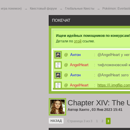
игра покемон)
→
Квестовый форум
→
Глобальные Квесты
→
Pokémon: Everlast
ПОКЕЧАТ
Ищем идейных помощников по конкурсам/
Детали по
этой
ссылке.
@
Антон
:
@AngelHeart у нег
@
AngelHeart
:
тифложеновский к
@
Антон
:
@AngelHeart зато
@
AngelHeart
:
https://i.imgflip.c
@
Антон
:
@Алекс некроман
Chapter XIV: The 
@
Алекс
:
а я уж надеялся ч
Автор
Ханто
,
03 Янв 2023 15:41
@
Антон
:
@Jim Вот что быва
НАЗАД
Страница 3 из 3
1
2
3
Всем привет! Если 
@
Jim
:
альтернативный и