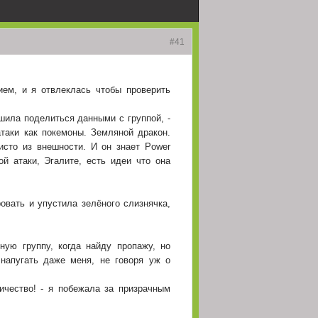
(23 Июнь 2026 - 21:12)
#41
(23 Июнь 2026 - 14:02)
(23 Июнь 2026 - 14:01)
ем, и я отвлеклась чтобы проверить
(23 Июнь 2026 - 13:54)
шила поделиться данными с группой, -
(22 Май 2026 - 14:03)
таки как покемоны. Земляной дракон.
исто из внешности. И он знает Power
 забудьте доделать
(22 Май 2026 - 02:49)
ой атаки, Эгалите, есть идеи что она
(21 Май 2026 - 19:38)
овать и упустила зелёного слизнячка,
чего никак не отвечу,
(10 Май 2026 - 11:41)
(07 Май 2026 - 19:06)
ную группу, когда найду пропажу, но
напугать даже меня, не говоря уж о
(07 Май 2026 - 18:40)
(07 Май 2026 - 18:39)
ичество! - я побежала за призрачным
(05 Май 2026 - 21:05)