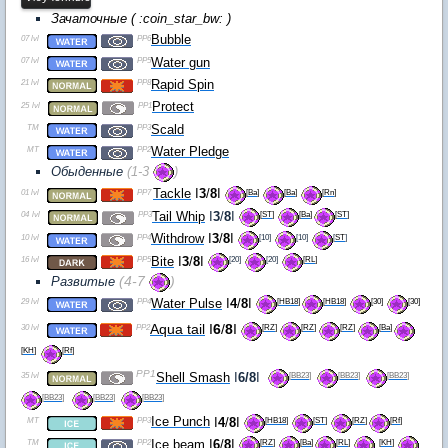
Зачаточные ( :coin_star_bw: )
07 lvl
PP6
Bubble
07 lvl
PP5
Water gun
21 lvl
PP8
Rapid Spin
25
lvl
PP1
Protect
TM
PP3
Scald
MT
PP2
Water Pledge
Обыденные
(1-3
)
01 lvl
PP7
[
Ba
]
[
Ba
]
[
Rn
]
Tackle
I
3
/
8
I
04
lvl
PP3
[
ST
]
[
Ba
]
[
ST
]
Tail Whip
I
3
/
8
I
10 lvl
PP4
[10]
[10]
[
ST
]
Withdrow
I
3
/
8
I
16 lvl
PP5
[20]
[20]
[
RL
]
Bite
I
3
/
8
I
(4-7
)
Развитые
29
lvl
PP4
[
HB18
]
[
HB18
]
[30]
[30]
Water Pulse
I
4
/
8
I
Aqua tail
I
6
/
8
I
30 lvl
PP2
[
RZ
]
[
RZ
]
[
RZ
]
[
Ba
]
[
KH
]
[
Rf
]
PP1
35 lvl
[
BB23
]
[
BB23
]
[
BB23
]
Shell Smash
I
6/8
I
[
BB23
]
[
BB23
]
[
BB23
]
MT
PP3
[
HB18
]
[
ST
]
[
RZ
]
[
Rf
]
Ice Punch
I
4
/
8
I
TM
PP2
[
RZ
]
[
Ba
]
[
RL
]
[
KH
]
Ice beam
I
6
/
8
I