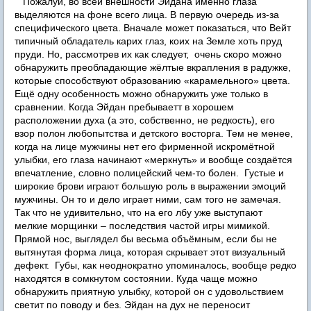
Пожалуй, во всей внешности Эйдана именно глаза
выделяются на фоне всего лица. В первую очередь из-за
специфического цвета. Вначале может показаться, что Вейт
типичный обладатель карих глаз, коих на Земле хоть пруд
пруди. Но, рассмотрев их как следует, очень скоро можно
обнаружить преобладающие жёлтые вкрапления в радужке,
которые способствуют образованию «карамельного» цвета.
Ещё одну особенность можно обнаружить уже только в
сравнении. Когда Эйдан пребываетт в хорошем
расположении духа (а это, собственно, не редкость), его
взор полон любопытства и детского восторга. Тем не менее,
когда на лице мужчины нет его фирменной искромётной
улыбки, его глаза начинают «меркнуть» и вообще создаётся
впечатление, словно полицейский чем-то болен. Густые и
широкие брови играют большую роль в выражении эмоций
мужчины. Он то и дело играет ними, сам того не замечая.
Так что не удивительно, что на его лбу уже выступают
мелкие морщинки – последствия частой игры мимикой.
Прямой нос, выглядел бы весьма объёмным, если бы не
вытянутая форма лица, которая скрывает этот визуальный
дефект. Губы, как неоднократно упоминалось, вообще редко
находятся в сомкнутом состоянии. Куда чаще можно
обнаружить приятную улыбку, которой он с удовольствием
светит по поводу и без. Эйдан на дух не переносит