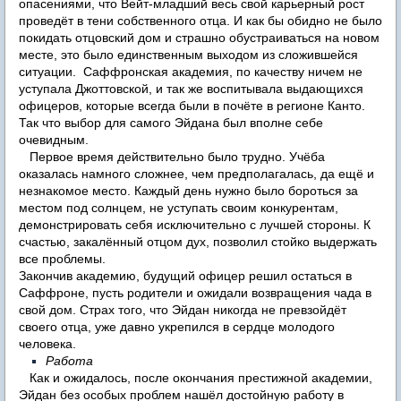
опасениями, что Вейт-младший весь свой карьерный рост
проведёт в тени собственного отца. И как бы обидно не было
покидать отцовский дом и страшно обустраиваться на новом
месте, это было единственным выходом из сложившейся
ситуации. Саффронская академия, по качеству ничем не
уступала Джоттовской, и так же воспитывала выдающихся
офицеров, которые всегда были в почёте в регионе Канто.
Так что выбор для самого Эйдана был вполне себе
очевидным.
Первое время действительно было трудно. Учёба
оказалась намного сложнее, чем предполагалась, да ещё и
незнакомое место. Каждый день нужно было бороться за
местом под солнцем, не уступать своим конкурентам,
демонстрировать себя исключительно с лучшей стороны. К
счастью, закалённый отцом дух, позволил стойко выдержать
все проблемы.
Закончив академию, будущий офицер решил остаться в
Саффроне, пусть родители и ожидали возвращения чада в
свой дом. Страх того, что Эйдан никогда не превзойдёт
своего отца, уже давно укрепился в сердце молодого
человека.
Работа
​Как и ожидалось, после окончания престижной академии,
Эйдан без особых проблем нашёл достойную работу в