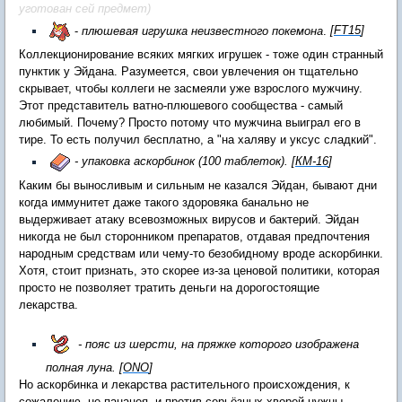
уготован сей предмет)
-
плюшевая игрушка неизвестного покемона
.
[
FT15
]
Коллекционирование всяких мягких игрушек - тоже один странный
пунктик у Эйдана. Разумеется, свои увлечения он тщательно
скрывает, чтобы коллеги не засмеяли уже взрослого мужчину.
Этот представитель ватно-плюшевого сообщества - самый
любимый. Почему? Просто потому что мужчина выиграл его в
тире. То есть получил бесплатно, а "на халяву и уксус сладкий".
- упаковка аскорбинок (100 таблеток).
[
КМ-16
]
Каким бы выносливым и сильным не казался Эйдан, бывают дни
когда иммунитет даже такого здоровяка банально не
выдерживает атаку всевозможных вирусов и бактерий. Эйдан
никогда не был сторонником препаратов, отдавая предпочтения
народным средствам или чему-то безобидному вроде аскорбинки.
Хотя, стоит признать, это скорее из-за ценовой политики, которая
просто не позволяет тратить деньги на дорогостоящие
лекарства.
- пояс из шерсти, на пряжке которого изображена
полная луна.
[
ОNO
]
Но аскорбинка и лекарства растительного происхождения, к
сожалению, не панацея, и против серьёзных хворей нужны