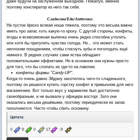
даже будучи на заслуженном выходном. Пожалуй, именно
поэтому конспиратор из него так себе.
Сладости/Еда/Ап
ечка:
т
На пустое брюхо всякая ноша тяжела, поэтому это весьма важно
иметь про запас хоть какую-то кроху. С другой стороны, конфеты,
ягоды и всевозможная выпечка очень редко способна утолить
или хотя бы притупить чувство голода. Но... это может стать
неплохим поощрением, чтобы стиснуть зубы и поголодать ещё
немного. В редких случаях сами яства обладают
положительными эффектами. Но в основном они нужны просто
для того, что бы слопать их где-то на лавочке.
конфеты фирмы "Candy-UP".
Когда-то очень давно Эйдану захотелось чего-то сладенького,
поэтому он решился купить горстку конфет в привычном для него
магазинчике. Вот только вкус у карамелек был достаточно
своеобразным, и не вызвали у офицера восторг. Зато они
оказались весьма дешёвыми, поэтому периодически их запас
пополняются. Чисто чтобы сбить оскомину.
Цитата
0
0
0
17
:
0