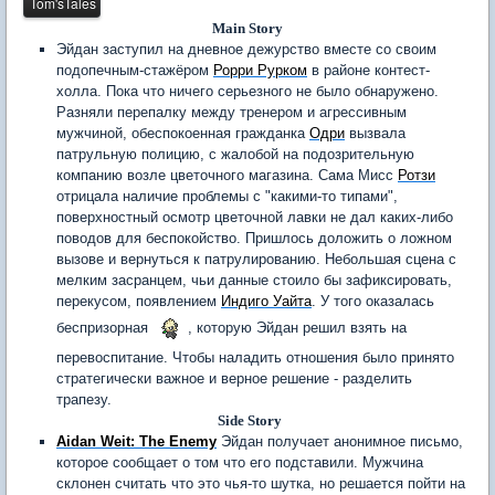
Main Story
Эйдан заступил на дневное дежурство вместе со своим
подопечным-стажёром
Рорри Рурком
в районе контест-
холла. Пока что ничего серьезного не было обнаружено.
Разняли перепалку между тренером и агрессивным
мужчиной, обеспокоенная гражданка
Одри
вызвала
патрульную полицию, с жалобой на подозрительную
компанию возле цветочного магазина. Сама Мисс
Ротзи
отрицала наличие проблемы с "какими-то типами",
поверхностный осмотр цветочной лавки не дал каких-либо
поводов для беспокойство. Пришлось доложить о ложном
вызове и вернуться к патрулированию. Небольшая сцена с
мелким засранцем, чьи данные стоило бы зафиксировать,
перекусом, появлением
Индиго Уайта
. У того оказалась
беспризорная
, которую Эйдан решил взять на
перевоспитание. Чтобы наладить отношения было принято
стратегически важное и верное решение - разделить
трапезу.
Side Story
Aidan Weit: The Enemy
Эйдан получает анонимное письмо,
которое сообщает о том что его подставили. Мужчина
склонен считать что это чья-то шутка, но решается пойти на