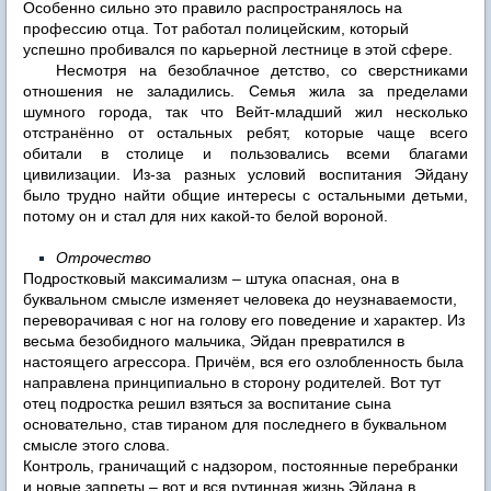
Особенно сильно это правило распространялось на
профессию отца. Тот работал полицейским, который
успешно пробивался по карьерной лестнице в этой сфере.
Несмотря на безоблачное детство, со сверстниками
отношения не заладились. Семья жила за пределами
шумного города, так что Вейт-младший жил несколько
отстранённо от остальных ребят, которые чаще всего
обитали в столице и пользовались всеми благами
цивилизации. Из-за разных условий воспитания Эйдану
было трудно найти общие интересы с остальными детьми,
потому он и стал для них какой-то белой вороной.
Отрочество
Подростковый максимализм – штука опасная, она в
буквальном смысле изменяет человека до неузнаваемости,
переворачивая с ног на голову его поведение и характер. Из
весьма безобидного мальчика, Эйдан превратился в
настоящего агрессора. Причём, вся его озлобленность была
направлена принципиально в сторону родителей. Вот тут
отец подростка решил взяться за воспитание сына
основательно, став тираном для последнего в буквальном
смысле этого слова.
Контроль, граничащий с надзором, постоянные перебранки
и новые запреты – вот и вся рутинная жизнь Эйдана в