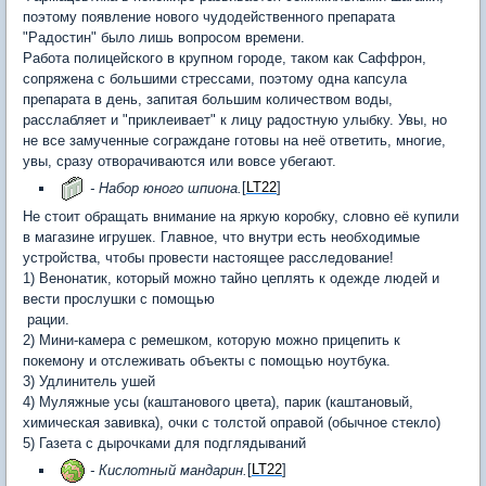
поэтому появление нового чудодейственного препарата
"Радостин" было лишь вопросом времени.
Работа полицейского в крупном городе, таком как Саффрон,
сопряжена с большими стрессами, поэтому одна капсула
препарата в день, запитая большим количеством воды,
расслабляет и "приклеивает" к лицу радостную улыбку. Увы, но
не все замученные сограждане готовы на неё ответить, многие,
увы, сразу отворачиваются или вовсе убегают.
- Набор юного шпиона.
[
LT22
]
Не стоит обращать внимание на яркую коробку, словно её купили
в магазине игрушек. Главное, что внутри есть необходимые
устройства, чтобы провести настоящее расследование!
1) Венонатик, который можно тайно цеплять к одежде людей и
вести прослушки с помощью
рации.
2) Мини-камера с ремешком, которую можно прицепить к
покемону и отслеживать объекты с помощью ноутбука.
3) Удлинитель ушей
4) Муляжные усы (каштанового цвета), парик (каштановый,
химическая завивка), очки с толстой оправой (обычное стекло)
5) Газета с дырочками для подглядываний
- Кислотный мандарин.
[
LT22
]