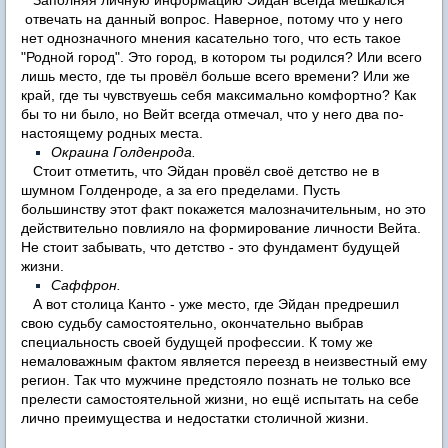
Заполняя личную информацию Эйдан всегда мешкался
отвечать на данный вопрос. Наверное, потому что у него
нет однозначного мнения касательно того, что есть такое
"Родной город". Это город, в котором ты родился? Или всего
лишь место, где ты провёл больше всего времени? Или же
край, где ты чувствуешь себя максимально комфортно? Как
бы то ни было, но Вейт всегда отмечал, что у него два по-
настоящему родных места.
Окраина Голденрода.
Стоит отметить, что Эйдан провёл своё детство не в
шумном Голденроде, а за его пределами. Пусть
большинству этот факт покажется малозначительным, но это
действительно повлияло на формирование личности Вейта.
Не стоит забывать, что детство - это фундамент будущей
жизни.
Саффрон.
А вот столица Канто - уже место, где Эйдан предрешил
свою судьбу самостоятельно, окончательно выбрав
специальность своей будущей профессии. К тому же
немаловажным фактом является переезд в неизвестный ему
регион. Так что мужчине предстояло познать не только все
прелести самостоятельной жизни, но ещё испытать на себе
лично преимущества и недостатки столичной жизни.