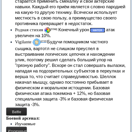
старается применить смекалку и свои актёрские
навыки. Каждый его приём является словно пародией
на какую-то другую технику. Всячески использует
местность в свою пользу, а преимущество своего
противника превращает в недостаток.
Родная стихия
Конечный урон
атак
[STAB]
увеличен на 10%.
Vigilante
Будучи помощником частного
[
LT22
]
сыщика, вартотл не слишком преуспел в
выстраивании логических цепочек и нахождении
улик, поэтому решил сделать больший упор на
"грязную работу". Вскоре он стал совершать вылазки,
нападая на подозрительных субъектов в переулках и
верша то, что считает справедливостью. Шеллок
накачал мышцу, однако постоянно прибывает в
физическом и моральном истощении. Базовая
физическая атака покемона + 12%, но базовая
специальная защита -3% и базовая физическая
защита -3%.
Боевой арсенал:
Изучаемые