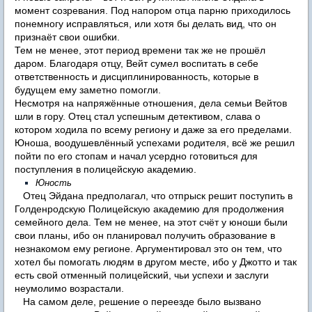
момент созревания. Под напором отца парню приходилось
понемногу исправляться, или хотя бы делать вид, что он
признаёт свои ошибки.
Тем не менее, этот период времени так же не прошёл
даром. Благодаря отцу, Вейт сумел воспитать в себе
ответственность и дисциплинированность, которые в
будущем ему заметно помогли.
Несмотря на напряжённые отношения, дела семьи Вейтов
шли в гору. Отец стал успешным детективом, слава о
котором ходила по всему региону и даже за его пределами.
Юноша, воодушевлённый успехами родителя, всё же решил
пойти по его стопам и начал усердно готовиться для
поступления в полицейскую академию.
Юность
Отец Эйдана предполагал, что отпрыск решит поступить в
Голденродскую Полицейскую академию для продолжения
семейного дела. Тем не менее, на этот счёт у юноши были
свои планы, ибо он планировал получить образование в
незнакомом ему регионе. Аргументировал это он тем, что
хотел бы помогать людям в другом месте, ибо у Джотто и так
есть свой отменный полицейский, чьи успехи и заслуги
неумолимо возрастали.
На самом деле, решение о переезде было вызвано