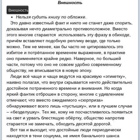
Внешность
Нельзя судить книгу по обложке.
Это давно известный факт и никто не станет даже спорить,
доказывая нечто диаметрально противоположное. Вместо
этого многие стараются использовать эту фразу в обиходе,
причём вставляют подобную реплику везде, где только
можно. Тем не менее, как бы часто не цитировалось это
избитое и потрёпанное временем выражение, в практике
оно применяется крайне редко. Наверное, по большей
части, потому что оно не совсем удобно современному
обществу, не вписывается в новую эпоху.
Люди всё чаще и чаще ведутся на красивую «этикетку»,
наивно полагая, что внутри скрывается нечто действительно
достойное потраченного времени и внимания. Но когда
яркий фантик отброшен в сторону, многие с удивлением
отмечают, что вместо ожидаемого «сюрприза»
обнаруживают всего лишь «пустышку», или в лучшем случае
– «безделушку». Тех же, кому не посчастливилось появиться
на свет и урвать блестящую обёртку, общество напротив
старается не замечать, обходить десятой дорогой.
Вот так и выходит, что достойные люди периодически
находятся в тени социума, не имея банального шанса