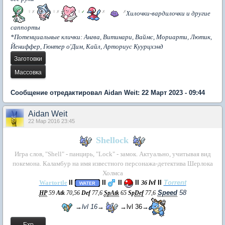
♀
♀
♀
✗
✗
✓
✗
✗
Хилочки-вардилочки и другие
саппорты
*Потенциальные клички: Ангва, Витинари,
Ваймс,
Мориарти
,
Лютик,
фф
Йени
ер, Гюнтер о'Дим,
Кайл, Арториус Куурцхэнд
Сообщение отредактировал Aidan Weit: 22 Март 2023 - 09:44
Aidan Weit
22 Мар 2016 23:45
Shellock
Игра слов, "Shell" - панцирь, "Lock" - замок. Актуально, учитывая вид
покемона. Каламбур на имя известного персонажа-детектива Шерлока
Холмса
Wartortle
II
II
II
II
lvl
II
Torrent
36
Speed
58
HP
59
Atk
70,56
Def
77,6
SpAtk
65
Sp
Def
77,6
→
lvl 16
→
→lvl 36→