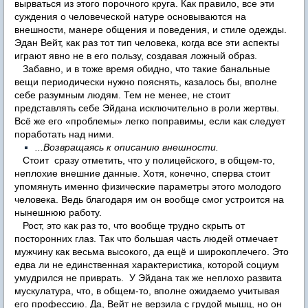
вырваться из этого порочного круга. Как правило, все эти
суждения о человеческой натуре основываются на
внешности, манере общения и поведения, и стиле одежды.
Эдан Вейт, как раз тот тип человека, когда все эти аспекты
играют явно не в его пользу, создавая ложный образ.
Забавно, и в тоже время обидно, что такие банальные
вещи периодически нужно пояснять, казалось бы, вполне
себе разумным людям. Тем не менее, не стоит
представлять себе Эйдана исключительно в роли жертвы.
Всё же его «проблемы» легко поправимы, если как следует
поработать над ними.
...Возвращаясь к описанию внешности.
Стоит сразу отметить, что у полицейского, в общем-то,
​​
неплохие внешние данные. Хотя, конечно, сперва стоит
упомянуть именно физические параметры этого молодого
человека. Ведь благодаря им он вообще смог устроится на
нынешнюю работу.
Рост, это как раз то, что вообще трудно скрыть от
посторонних глаз. Так что большая часть людей отмечает
мужчину как весьма высокого, да ещё и широкоплечего. Это
едва ли не единственная характеристика, которой социум
умудрился не приврать. У Эйдана так же неплохо развита
мускулатура, что, в общем-то, вполне ожидаемо учитывая
его профессию. Да, Вейт не верзила с грудой мышц, но он