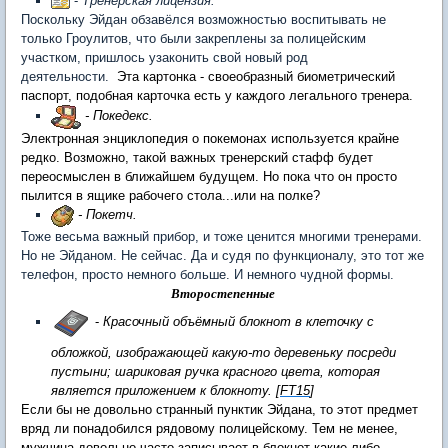
-
Тренерская лицензия.
Поскольку Эйдан обзавёлся возможностью воспитывать не
только Гроулитов, что были закреплены за полицейским
участком, пришлось узаконить свой новый род
деятельности.
Эта картонка - своеобразный биометрический
паспорт, подобная карточка есть у каждого легального тренера.
- Покедекс.
​Электронная энциклопедия о покемонах используется крайне
редко. Возможно, такой важных тренерский стафф будет
переосмыслен в ближайшем будущем. Но пока что он просто
пылится в ящике рабочего стола...или на полке?
- Покетч.
Тоже весьма важный прибор, и тоже ценится многими тренерами.
Но не Эйданом. Не сейчас. Да и судя по функционалу, это тот же
телефон, просто немного больше. И немного чудной формы.
т
т
В
орос
епенные
-
Красочный объёмный блокнот в клеточку с
обложкой, изображающей какую-то деревеньку посреди
пустыни; шариковая ручка красного цвета, которая
является приложением к блокноту.
[
FT15
]
Если бы не довольно странный пунктик Эйдана, то этот предмет
вряд ли понадобился рядовому полицейскому. Тем не менее,
мужчина довольно часто записывает в блокнот какие-либо