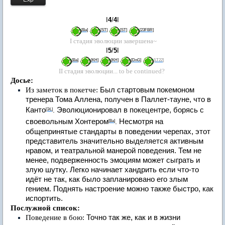
I
4
/
4
I
[
Ba
]
[
ST
]
[
ST
]
[
23FBR
]
I
стадия эволюции завершена~
I
5
/
5
I
[
Ba
]
[
KH
]
[
KH
]
[
DnG
]
[
LT22
]
II
стадия эволюции... to be continued?
Досье:
Из заметок в покетче:
Был стартовым покемоном
тренера Тома Аллена, получен в Паллет-тауне, что в
Канто
.
Эволюционировал в покецентре, борясь с
[ЭL
]
своевольным Хонтером
.
Несмотря на
[
Ba
]
общепринятые стандарты в поведении черепах, этот
представитель значительно выделяется активным
нравом, и театральной манерой поведения. Тем не
менее, подверженность эмоциям может сыграть и
злую шутку. Легко начинает хандрить если что-то
идёт не так, как было запланировано его злым
гением. Поднять настроение можно также быстро, как
испортить.
Послужной
список:
Поведение в бою:
Точно так же, как и в жизни