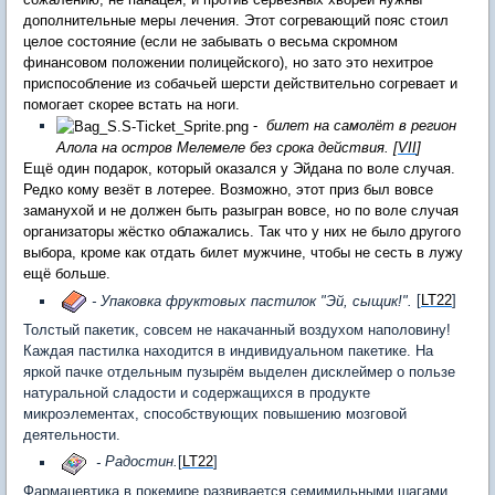
дополнительные меры лечения. Этот согревающий пояс стоил
целое состояние (если не забывать о весьма скромном
финансовом положении полицейского), но зато это нехитрое
приспособление из собачьей шерсти действительно согревает и
помогает скорее встать на ноги.
-
билет на самолёт в регион
Алола на остров Мелемеле без срока действия. [
VII
]
Ещё один подарок, который оказался у Эйдана по воле случая.
Редко кому везёт в лотерее. Возможно, этот приз был вовсе
заманухой и не должен быть разыгран вовсе, но по воле случая
организаторы жёстко облажались. Так что у них не было другого
выбора, кроме как отдать билет мужчине, чтобы не сесть в лужу
ещё больше.
- Упаковка фруктовых пастилок "Эй, сыщик!".
[
LT22
]
Толстый пакетик, совсем не накачанный воздухом наполовину!
Каждая пастилка находится в индивидуальном пакетике. На
яркой пачке отдельным пузырём выделен дисклеймер о пользе
натуральной сладости и содержащихся в продукте
микроэлементах, способствующих повышению мозговой
деятельности.
-
Радостин.
[
LT22
]
Фармацевтика в покемире развивается семимильными шагами,