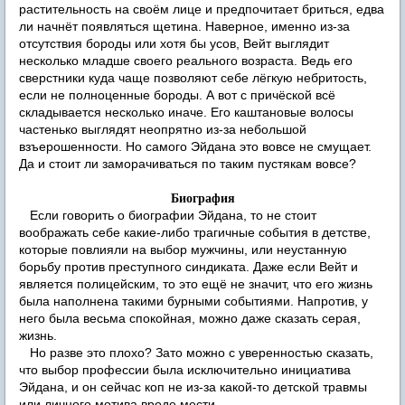
растительность на своём лице и предпочитает бриться, едва
ли начнёт появляться щетина. Наверное, именно из-за
отсутствия бороды или хотя бы усов, Вейт выглядит
несколько младше своего реального возраста. Ведь его
сверстники куда чаще позволяют себе лёгкую небритость,
если не полноценные бороды. А вот с причёской всё
складывается несколько иначе. Его каштановые волосы
частенько выглядят неопрятно из-за небольшой
взъерошенности. Но самого Эйдана это вовсе не смущает.
Да и стоит ли заморачиваться по таким пустякам вовсе?
Биография
Если говорить о биографии Эйдана, то не стоит
воображать себе какие-либо трагичные события в детстве,
которые повлияли на выбор мужчины, или неустанную
борьбу против преступного синдиката. Даже если Вейт и
является полицейским, то это ещё не значит, что его жизнь
была наполнена такими бурными событиями. Напротив, у
него была весьма спокойная, можно даже сказать серая,
жизнь.
Но разве это плохо? Зато можно с уверенностью сказать,
что выбор профессии была исключительно инициатива
Эйдана, и он сейчас коп не из-за какой-то детской травмы
или личного мотива вроде мести.