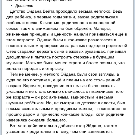
Детство
Детство Эйдана Вейта проходило весьма неплохо. Ведь
для ребёнка, в первые годы жизни, важна родительская
любовь и опека. К счастью, родился он в полноценной
семье, так что вниманием не был обделён. Манеры,
жизненные принципы и ценности начали прививаться ещё в
этом возрасте. Однако были и кое-какие разногласия в
воспитательном процессе из-за разных подходов родителей.
Отец старался держать сына в ежовых рукавицах, прививая
дисциплину и пытаясь построить стержень в будущем
мужчине. Мать же была менее строга и более лояльна, что
желала передать и отпрыску.
Тем не менее, у мелкого Эйдана были свои взгляды, а
судя по его поступкам, ещё и планы на его столь ранний
возраст. Впрочем, поведение его нельзя было назвать
ужасным и не столь сильно отличалось от мальчишек того
же возраста – он рос активным, задиристым и весьма
шумным ребёнком. Но, не смотря на детские шалости, был
весьма сознательным и правдивым малым, - воспитание не
прошло даром и принесло кое-какие плоды, хотя родители
наверняка ожидали большего.
Вот чего действительно добился отец Эйдана, так это
уважение к родителям и к тому, чем они занимаются.