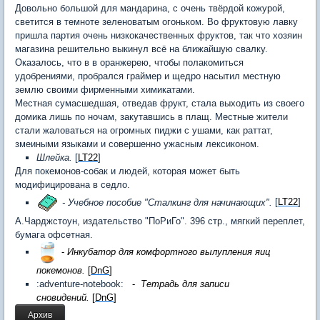
Довольно большой для мандарина, с очень твёрдой кожурой,
светится в темноте зеленоватым огоньком. Во фруктовую лавку
пришла партия очень низкокачественных фруктов, так что хозяин
магазина решительно выкинул всё на ближайшую свалку.
Оказалось, что в в оранжерею, чтобы полакомиться
удобрениями, пробрался граймер и щедро насытил местную
землю своими фирменными химикатами.
Местная сумасшедшая, отведав фрукт, стала выходить из своего
домика лишь по ночам, закутавшись в плащ. Местные жители
стали жаловаться на огромных пиджи с ушами, как раттат,
змеиными языками и совершенно ужасным лексиконом.
Шлейка.
[
LT22
]
Для покемонов-собак и людей, которая может быть
модифицирована в седло.
- Учебное пособие "Сталкинг для начинающих".
[
LT22
]
А.Чарджстоун, издательство "ПоРиГо". 396 стр., мягкий переплет,
бумага офсетная.
-
Инкубатор для комфортного вылупления яиц
покемонов.
[
DnG
]
:adventure-notebook:
-
Тетрадь для записи
сновидений.
[
DnG
]