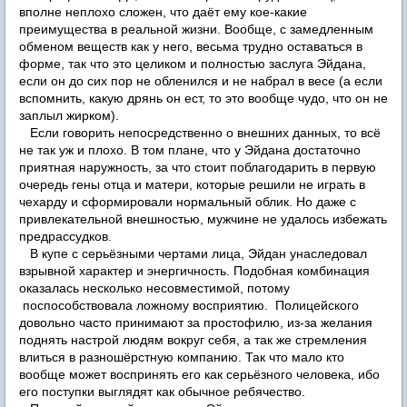
вполне неплохо сложен, что даёт ему кое-какие
преимущества в реальной жизни. Вообще, с замедленным
обменом веществ как у него, весьма трудно оставаться в
форме, так что это целиком и полностью заслуга Эйдана,
если он до сих пор не обленился и не набрал в весе (а если
вспомнить, какую дрянь он ест, то это вообще чудо, что он не
заплыл жирком).
Если говорить непосредственно о внешних данных, то всё
не так уж и плохо. В том плане, что у Эйдана достаточно
приятная наружность, за что стоит поблагодарить в первую
очередь гены отца и матери, которые решили не играть в
чехарду и сформировали нормальный облик. Но даже с
привлекательной внешностью, мужчине не удалось избежать
предрассудков.
В купе с серьёзными чертами лица, Эйдан унаследовал
взрывной характер и энергичность. Подобная комбинация
оказалась несколько несовместимой, потому
поспособствовала ложному восприятию. Полицейского
довольно часто принимают за простофилю, из-за желания
поднять настрой людям вокруг себя, а так же стремления
влиться в разношёрстную компанию. Так что мало кто
вообще может воспринять его как серьёзного человека, ибо
его поступки выглядят как обычное ребячество.