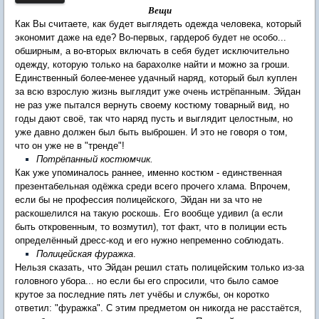
Вещи
Как Вы считаете, как будет выглядеть одежда человека, который
экономит даже на еде? Во-первых, гардероб будет не особо...
обширным, а во-вторых включать в себя будет исключительно
одежду, которую только на барахолке найти и можно за гроши.
Единственный более-менее удачный наряд, который был куплен
за всю взрослую жизнь выглядит уже очень истрёпанным. Эйдан
не раз уже пытался вернуть своему костюму товарный вид, но
годы дают своё, так что наряд пусть и выглядит целостным, но
уже давно должен был быть выброшен. И это не говоря о том,
что он уже не в "тренде"!
Потрёпанный костюмчик.
​Как уже упоминалось раннее, именно костюм - единственная
презентабельная одёжка среди всего прочего хлама. Впрочем,
если бы не профессия полицейского, Эйдан ни за что не
раскошелился на такую роскошь. Его вообще удивил (а если
быть откровенным, то возмутил), тот факт, что в полиции есть
определённый дресс-код и его нужно непременно соблюдать.
Полицейская фуражка
.
Нельзя сказать, что Эйдан решил стать полицейским только из-за
головного убора... но если бы его спросили, что было самое
крутое за последние пять лет учёбы и службы, он коротко
ответил: "фуражка". С этим предметом он никогда не расстаётся,