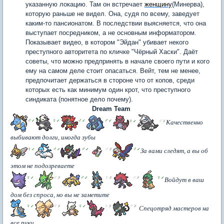
указанную локацию. Там он встречает
женщину
(Минерва),
которую раньше не видел. Она, судя по всему, заведует
каким-то пансионатом. В последствии выясняется, что она
выступает посредником, а не основным информатором.
Показывает видео, в котором "Эйдан" убивает некого
преступного авторитета по кличке "Чёрный Хаски". Даёт
советы, что можно предпринять в начале своего пути и кого
ему на самом деле стоит опасаться. Вейт, тем не менее,
предпочитает держаться в стороне что от копов, среди
которых есть как минимум один крот, что преступного
синдиката (понятное дело почему).
Dream Team
♂
♀
♂
♂
✓
✓
✓
✓
♀
♂
✓
✗
Качественно
выбивают долги, иногда зубы
♀
♂
♂
♂
♂
✓
✓
✓
✗
✓
За вами следят, а вы об
этом не подозреваете
♀
♂
♂
♀
♂
♀
✓
✗
✓
✗
✗
✓
Войдут в ваш
дом без спроса, но вы не заметите
♀
♂
♀
♀
♂
✓
✗
✓
✗
✗
Спецотряд мастеров на
все руки