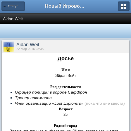
Новый Игровой Покефорум (ролевая игра покемон)
← Статусы игроков
Aidan Weit
Aidan Weit
22 Мар 2016 23:35
Досье
Имя
Эйдан Вейт
Род деятельности
Офицер полиции в городе Саффрон
Тренер покемонов
Член организации
«Lost Explorers»
(пока что вне квеста)
Возраст
25
Родной город