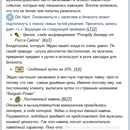
события, которые ему показались важными. Вполне возможно,
что это не более чем попытка развлечься.
Die Hard
. Ознакомиться с записями в блокноте может
подтолкнуть к поиску новых путей решения. Прочитать запись
даёт +1 к Эрудиции на следующей проверке.[
LT22
]
-
брелок, сзади выгравировано "Ричарду Беггеру от
Росса Сайта".
[
KnT
]
Безделушка, которую Эйдан нашёл когда-то очень давно. По
своей природе - штука абсолютно бесполезная, но мужчина
прикрепил предмет к ручке и использует в роли закладки для
блокнота.
- Скидочный купон на 10%
.
[
XX
]
​Эйдан частенько захаживал в местную торговую лавку, просто
потому что там - самые дешёвые цены. Именно поэтому ему, как
постоянному клиенту, выписали купон со странным названием
"
Bargrain Power
".
-
Лиственный камень.
[
ВОТ
]
​​Однажды в вышеупомянутом магазинчике проводилась
лотерея, в ходе которой, Эйдан и получил данный камень.
Разумеется, подобный предмет не представляет для мужчины
никакой ценности. Так что камень носит исключительно
памятный характер. Пока что.
(Мы-то с вами знаем, для кого