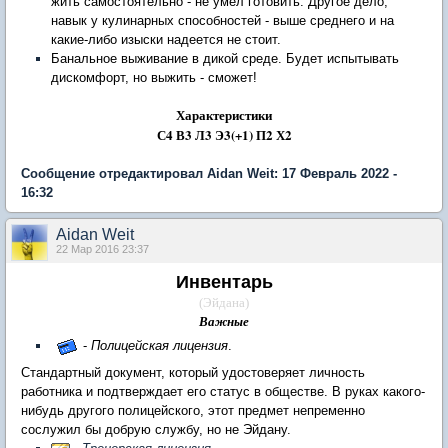
жить самостоятельно - не умел готовить. Другое дело,
навык у кулинарных способностей - выше среднего и на
какие-либо изыски надеется не стоит.
Банальное выживание в дикой среде. Будет испытывать
дискомфорт, но выжить - сможет!
Характеристики
С4 В3 Л3 Э3(+1) П2 Х2
Сообщение отредактировал Aidan Weit: 17 Февраль 2022 -
16:32
Aidan Weit
22 Мар 2016 23:37
Инвентарь
(Эйдана)
Важные
-
Полицейская лицензия
.
Стандартный документ, который удостоверяет личность
работника и подтверждает его статус в обществе. В руках какого-
нибудь другого полицейского, этот предмет непременно
сослужил бы добрую службу, но не Эйдану.