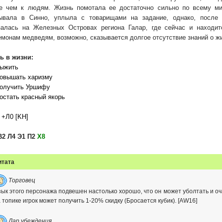
е чем к людям. Жизнь помотала ее достаточно сильно по всему мир
лучил доступ к форуму на компе, дикие проблемы с интернетом были
ывала в Синно, уплыла с товарищами на задание, однако, после н
залась на Железных Островах региона Галар, где сейчас и находи
чные награды за реалки также получаются, не вижу причин почему нет
емонам медведям, возможно, сказывается долгое отсутствие знаний о ж
ь за ивент бои?
ь в жизни:
м, что сегодня последняя возможность для тех, кто не определился, вз
ыжить
че !
овышать харизму
олучить Уршифу
 ещё четвёртый начнём
стать красный якорь
 ) Мы предыдущие турниры не доели, а тут еще что-то подвозят...
 +Л0 [KH]
езды переездики... особенно после месяца болезни
В2 Л4 Э1 П2
Х8
и начинают прятаться от жены вместе! Чтобы не мыть посуду!
м есть еще один классический сюжет, что кот больше привязывается к м
итата
к больно
Торговец
ык этого персонажа подвешен настолько хорошо, что он может уболтать и оч
а у тебя своя воля? Разве ты не женат?!
 топике игрок может получить 1-20% скидку (Бросается кубик). [AW16]
й попал в квартиру по сути помимо моей воли. классический случй как 
тел, пришли к копромису и завели"
Дар убеждения