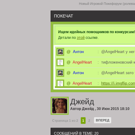
Новый Игровой Покефорум (ролевая
ПОКЕЧАТ
Ищем идейных помощников по конкурсам/
Детали по
этой
ссылке.
@
Антон
:
@AngelHeart у нег
@
AngelHeart
:
тифложеновский к
@
Антон
:
@AngelHeart зато
@
AngelHeart
:
https://i.imgflip.c
@
Антон
:
@Алекс некроман
Джейд
@
Алекс
:
а я уж надеялся ч
Автор
Джейд
,
30 Июн 2015 18:10
@
Антон
:
@Jim Вот что быва
ВПЕРЕД
Страница 1 из 2
1
2
Всем привет! Если 
@
Jim
:
альтернативный и
СООБЩЕНИЙ В ТЕМЕ: 20
отключат электри