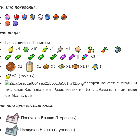
е, это покеболы..
е англицизмы... Надо было аутентичнее роскомндазорить =) Новый игров
отноводческое вече
роблемы со статусом, можно немного взять от существующего покемона
кая пища:
ё буквально половины нужной информации нет
Пачка печенек Понигири
х4
х10
х1
х1
​
​
||
х3
 B-)
д поехваший успел себе скопировать? Может проще его отдельно поправ
х1
х2
х3
х1
х1 (+
)
х2 (камень)
 актуально было(
Ассорти конфет с ягодным
вкус, какая Вам попадётся! Разделивший конфеты с Вами на топике поке
огда проще с нуля сделать, заодно поправишь актуальность.
как Маласада)
личный прикольный хлам:
то из-за смены группы. Щелкни тумблером два раза и убери лишние коды
Пропуск в Башню (1 уровень)
нить помогите пожалуйста
Пропуск в Башню (2 уровень)
 молодой, ты кого потомком назвал?!