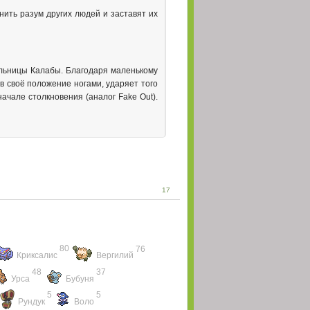
(16 Апрель 2026 - 05:53)
нить разум других людей и заставят их
шую жизнь. Пытаюсь
(15 Апрель 2026 - 19:49)
шкой
 игры? Значит ли
(15 Апрель 2026 - 19:47)
льницы Калабы. Благодаря маленькому
ав своё положение ногами, ударяет того
(12 Апрель 2026 - 11:38)
ачале столкновения (аналог Fake Out).
(12 Апрель 2026 - 11:35)
(12 Апрель 2026 - 10:38)
(12 Апрель 2026 - 10:25)
(11 Апрель 2026 - 21:07)
17
(09 Апрель 2026 - 15:59)
(08 Апрель 2026 - 16:22)
80
76
Криксалис
Вергилий
(07 Апрель 2026 - 23:05)
48
37
Урса
Бубуня
я безобидных 20
(07 Апрель 2026 - 01:04)
5
5
Рундук
Воло