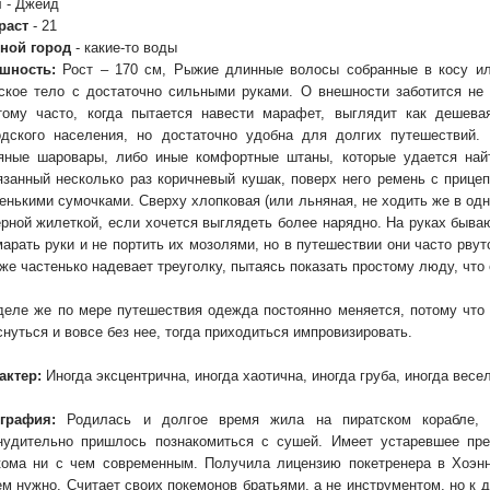
я
- Джейд
тщательно обсуждаем этот вопрос в чате администрации, не волнуйся
раст
- 21
ной город
- какие-то воды
то у меня до сих пор не капнуло +1000 со на кошель
шность:
Рост – 170 см, Рыжие длинные волосы собранные в косу ил
рос, прогружаются ли картинки из моего статуса, подписи и прочего? Есл
ское тело с достаточно сильными руками. О внешности заботится не 
зкой имгура, могу попробовать перезалить всё на другой хост
тому часто, когда пытается навести марафет, выглядит как дешева
ашного я не в обиде
одского населения, но достаточно удобна для долгих путешествий. 
яные шаровары, либо иные комфортные штаны, которые удается найт
забыть
язанный несколько раз коричневый кушак, поверх него ремень с приц
енькими сумочками. Сверху хлопковая (или льняная, не ходить же в одн
00 со в час!
ерной жилеткой, если хочется выглядеть более нарядно. На руках быва
марать руки и не портить их мозолями, но в путешествии они часто рву
е премия +1000 со
 же частенько надевает треуголку, пытаясь показать простому люду, что 
шельками Со теперь занимаюсь я. :D Зарплаты посчитал и начислил, по
 просчитался или забыл
деле же по мере путешествия одежда постоянно меняется, потому что
 читала мельком на работе, видимо как-то упустила данный момент, быв
снуться и вовсе без нее, тогда приходиться импровизировать.
я создана в вышеуказанных рамках дат ивента
актер:
Иногда эксцентрична, иногда хаотична, иногда груба, иногда весе
я только битвы созданные после начала ивента?(читала не внимательно,
 в тексте)
графия:
Родилась и долгое время жила на пиратском корабле, 
нудительно пришлось познакомиться с сушей. Имеет устаревшее пре
просы, мнения, пишите пожалуйста!
кома ни с чем современным. Получила лицензию покетренера в Хоэнн
ем нужно. Считает своих покемонов братьями, а не инструментом, но к 
 телефоне, надеюсь ничего страшного там нет