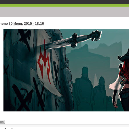
е!
лено
30 Июнь 2015 - 18:10
ет, шеф)
 думал всех художников забанили за дебоши!
удожественный конкурс заканчивается через три с половиной недели, не
из интернет-жизни выпал конечно
 там от меня зависит, временно перестаньте; пару суток я вообще нигде ни
 потом смогу писать небольшие посты сложностью до судейства
итуация
в честь Ханто вирус назвали?!
еня я все решу ок