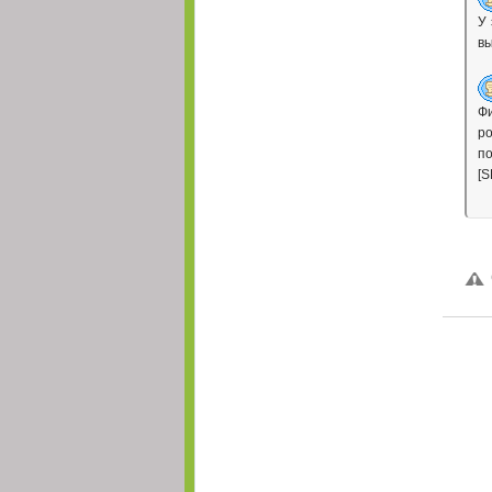
@
Cirst
:
@Ива
https://im
У 
вы
Делитесь в чЯтик
@
Ива
:
каждый раз, играя
Есть ли юзер люби
@
Ива
:
Ф
это, что юзер отв
ро
@
Карма
:
@Антон мне нужен
по
[S
@
Антон
:
@Карма ты же лю
@
Алекс
:
1-3 рар гарант, но
@
Карма
:
Я правильно понял
@
Александра
:
Когда с каждого р
@
Cirst
:
у нас лигафорум т
@
Cirst
:
я обожаю ваши ст
@
Cirst
:
!! :D
Моей изначальной
@
Cirst
:
человек блокирую