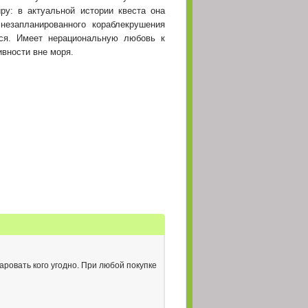
у: в актуальной истории квеста она
(02 Май 2026 - 00:40)
езапланированного кораблекрушения
тся. Имеет нерациональную любовь к
(02 Май 2026 - 00:39)
ивности вне моря.
(01 Май 2026 - 20:50)
ять призы в
(30 Апрель 2026 - 13:32)
(29 Апрель 2026 - 18:05)
(29 Апрель 2026 - 16:39)
(23 Апрель 2026 - 21:15)
(23 Апрель 2026 - 10:49)
ужу, чем к жене
(22 Апрель 2026 - 22:08)
(17 Апрель 2026 - 06:58)
аровать кого угодно. При любой покупке
(16 Апрель 2026 - 13:28)
в анекдоте "жена
(16 Апрель 2026 - 11:22)