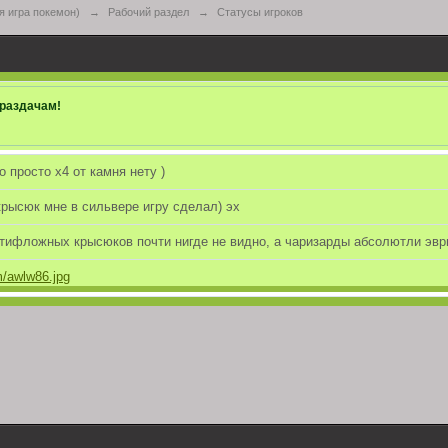
 игра покемон)
→
Рабочий раздел
→
Статусы игроков
раздачам!
о просто х4 от камня нету )
рысюк мне в сильвере игру сделал) эх
 тифложных крысюков почти нигде не видно, а чаризарды абсолютли эвр
om/awlw86.jpg
ты не дремлют!
то всё, упокоили с миром(
ет, когда миссингно погулять не выводишь! Сам себе развлечения наход
кто был пока не в курсе, то у нас есть страница в вк (
https://vk.com/ne
сточник связи. Можете подписаться туда, чтобы оставаться в курсе нов
чество