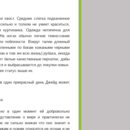
(05 Май 2026 - 20:26)
(05 Май 2026 - 20:24)
и хвост. Среднее слегка подкаченное
и у кого-то серьёзные
(05 Май 2026 - 20:23)
сильно и толком не умеет краситься,
я куртизанка. Одежда нетипична для
(03 Май 2026 - 18:48)
На ногах обычно легкие темно-синие
и поблизости. Вокруг талии длинный
(03 Май 2026 - 14:36)
епленными по бокам кожаными черными
ом и том же всю жизнь) рубаха, иногда
(03 Май 2026 - 08:49)
ют белые качественные перчатки, дабы
тся и выбрасываются до покупки новых.
(02 Май 2026 - 22:14)
ее статус выше их.
жалуйста напишите
(02 Май 2026 - 20:14)
 в один прекрасный день Джейд может
ает)
(02 Май 2026 - 09:22)
(02 Май 2026 - 08:47)
ла.
 прошу прощения, если
(02 Май 2026 - 08:41)
но в один момент ей добровольно
дставление о мире и практически не
(02 Май 2026 - 00:40)
е не сильно вникая что оно значит и
диким и чужим относится не лучше и не
(02 Май 2026 - 00:40)