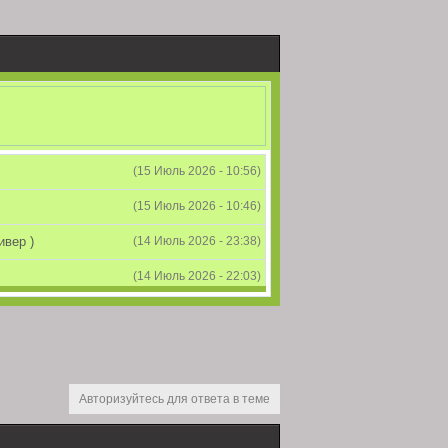
(15 Июль 2026 - 10:56)
(15 Июль 2026 - 10:46)
ивер )
(14 Июль 2026 - 23:38)
(14 Июль 2026 - 22:03)
(26 Июнь 2026 - 11:59)
(26 Июнь 2026 - 09:41)
ит...
(24 Июнь 2026 - 10:33)
Авторизуйтесь для ответа в теме
wpokeforum
) как
(24 Июнь 2026 - 09:01)
остей если вас поглотит ИРЛ или форуму