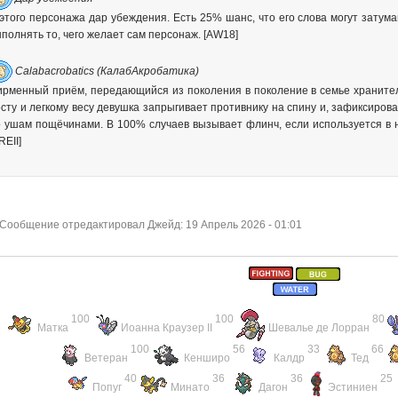
gur.com/a/ImWUwQ7
этого персонажа дар убеждения. Есть 25% шанс, что его слова могут затума
полнять то, чего желает сам персонаж. [AW18]
е, у кого какие питомцы ИРЛ. Я пытаюсь вырастить кошку и дать ей луч
 в монов и взаимодействуя с пиксельным Мяутом - покннектиться и с ко
Calabacrobatics (КалабАкробатика)
т покемонов - означает ли это, что юзер любит животных, уход за ними,
ирменный приём, передающийся из поколения в поколение в семье храните
етственно подходит к процессу питомцеводства?
сту и легкому весу девушка запрыгивает противнику на спину и, зафиксиров
 онли шайни галарский зигзагом. Конечно я взял какие на предмет
 ушам пощёчинами. В 100% случаев вызывает флинч, если используется в н
REII]
бишь казик?!
 без шайни\ха.
, что яйца покемонов без особенностей по типу шайни?
Сообщение отредактировал Джейд: 19 Апрель 2026 - 01:01
андома хочется чего-то своего и не можешь выбрать...
ак и останется походу
атусы в теме, прям музей
100
100
80
Матка
Иоанна Краузер
II
Шевалье де Лорран
100
56
33
66
Ветеран
Кенширо
Калдр
Тед
 задумкой было тупо высмеять деятельность ркн, мол они даже сайт дл
т
40
36
36
25
Попуг
Минато
Дагон
Эстиниен