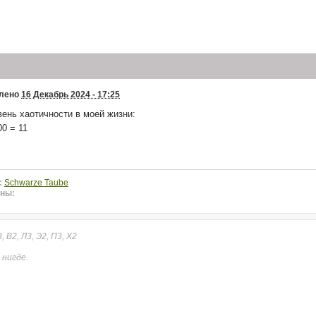
тщательно обсуждаем этот вопрос в чате администрации, не волнуйся
то у меня до сих пор не капнуло +1000 со на кошель
рос, прогружаются ли картинки из моего статуса, подписи и прочего? Есл
зкой имгура, могу попробовать перезалить всё на другой хост
ашного я не в обиде
лено
16 Декабрь 2024 - 17:25
забыть
вень хаотичности в моей жизни:
00 = 11
00 со в час!
е премия +1000 со
шельками Со теперь занимаюсь я. :D Зарплаты посчитал и начислил, по
:
Schwarze Taube
 просчитался или забыл
ны:
 читала мельком на работе, видимо как-то упустила данный момент, быв
, В2, Л3, Э2, П3, Х2
я создана в вышеуказанных рамках дат ивента
 нигде.
я только битвы созданные после начала ивента?(читала не внимательно,
 в тексте)
просы, мнения, пишите пожалуйста!
 телефоне, надеюсь ничего страшного там нет