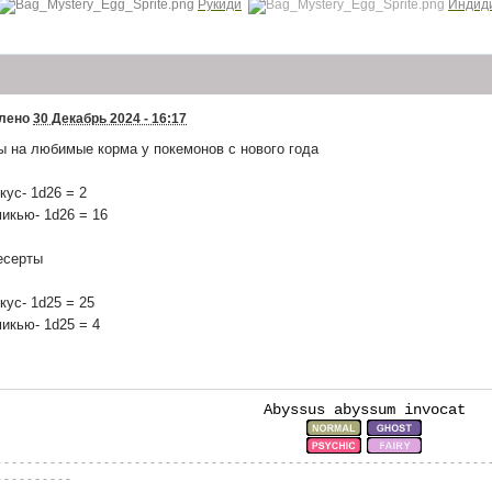
Рукиди
Индид
е англицизмы... Надо было аутентичнее роскомндазорить =) Новый игров
отноводческое вече
роблемы со статусом, можно немного взять от существующего покемона
лено
30 Декабрь 2024 - 16:17
ё буквально половины нужной информации нет
ы на любимые корма у покемонов с нового года
кус- 1d26 = 2
 B-)
икью- 1d26 = 16
д поехваший успел себе скопировать? Может проще его отдельно поправ
есерты
 актуально было(
кус- 1d25 = 25
икью- 1d25 = 4
огда проще с нуля сделать, заодно поправишь актуальность.
то из-за смены группы. Щелкни тумблером два раза и убери лишние коды
Abyssus abyssum invocat
нить помогите пожалуйста
- - - - - - - - - - - - - - - - - - - - - - - - - - - - - - - - - - - - - - - - - - - - - - - - - - - - - - - - - - - - - - - - 
- - - - - - - - - -
 молодой, ты кого потомком назвал?!