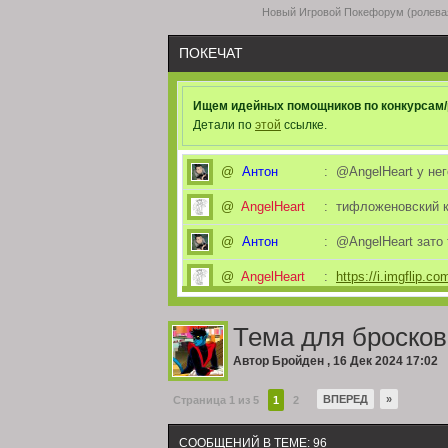
Новый Игровой Покефорум (ролевая
ПОКЕЧАТ
Ищем идейных помощников по конкурсам/
Детали по
этой
ссылке.
@
Антон
:
@AngelHeart у нег
@
AngelHeart
:
тифложеновский к
@
Антон
:
@AngelHeart зато
@
AngelHeart
:
https://i.imgflip.c
@
Антон
:
@Алекс некроман
Тема для бросков
@
Алекс
:
а я уж надеялся ч
Автор
Бройден
,
16 Дек 2024 17:02
@
Антон
:
@Jim Вот что быва
ВПЕРЕД
»
Страница 1 из 5
1
2
Всем привет! Если 
@
Jim
:
альтернативный и
СООБЩЕНИЙ В ТЕМЕ: 96
отключат электри