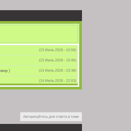
(15 Июль 2026 - 10:56)
(15 Июль 2026 - 10:46)
ивер )
(14 Июль 2026 - 23:38)
(14 Июль 2026 - 22:03)
(26 Июнь 2026 - 11:59)
(26 Июнь 2026 - 09:41)
ит...
(24 Июнь 2026 - 10:33)
Авторизуйтесь для ответа в теме
wpokeforum
) как
(24 Июнь 2026 - 09:01)
остей если вас поглотит ИРЛ или форуму