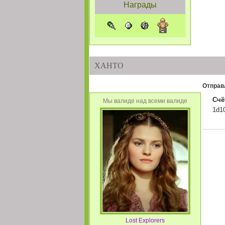
Награды
@
Cirst
:
только сейчас по
@
Cirst
:
@Roz Да, все обы
@
Roz
:
Со можно получат
ХАНТО
Ребята, напоминае
@
Jim
:
Новогодней разда
Отправ
@
Cirst
:
да, через неделю
Счё
Мы валиде над всеми валиде
@
Антон
:
Ох уж эти новости
1d1
@
Sherman
:
блин перезды пер
@
Антон
:
@Александра и он
@
Александра
:
@AngelHeart пото
@
Карма
:
@Антон Не бей та
@
Антон
:
@AngelHeart откуд
черный кот которы
@
AngelHeart
:
хотела, муж не хо
Lost Explorers