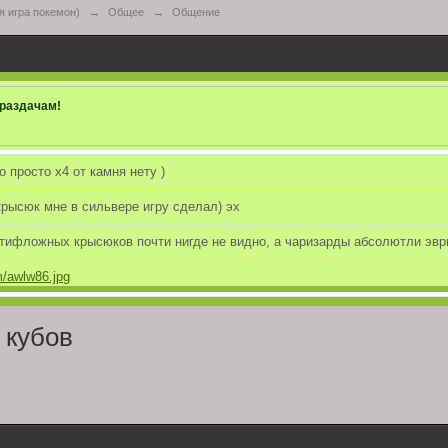
 игра покемон)
→
Общее
→
Общение
раздачам!
о просто х4 от камня нету )
рысюк мне в сильвере игру сделал) эх
 тифложных крысюков почти нигде не видно, а чаризарды абсолютли эвр
om/awlw86.jpg
ты не дремлют!
 кубов
то всё, упокоили с миром(
ет, когда миссингно погулять не выводишь! Сам себе развлечения наход
кто был пока не в курсе, то у нас есть страница в вк (
https://vk.com/ne
сточник связи. Можете подписаться туда, чтобы оставаться в курсе нов
чество