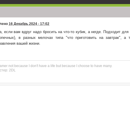
е!
лено
16 Декабрь 2024 - 17:02
ет, шеф)
а, если вам вдруг надо бросить на что-то кубик, а негде. Подходит для
опечных), в разных мелочах типа "что приготовить на завтрак", а 
равления вашей жизни.
 думал всех художников забанили за дебоши!
удожественный конкурс заканчивается через три с половиной недели, не
amer not because I don't have a life but because I choose to have many.
из интернет-жизни выпал конечно
стер: 2DL
 там от меня зависит, временно перестаньте; пару суток я вообще нигде ни
 потом смогу писать небольшие посты сложностью до судейства
итуация
в честь Ханто вирус назвали?!
еня я все решу ок