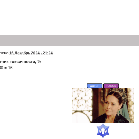
лучил доступ к форуму на компе, дикие проблемы с интернетом были
чные награды за реалки также получаются, не вижу причин почему нет
ь за ивент бои?
м, что сегодня последняя возможность для тех, кто не определился, вз
че !
лено
16 Декабрь 2024 - 21:24
 ещё четвёртый начнём
тчик токсичности, %
 ) Мы предыдущие турниры не доели, а тут еще что-то подвозят...
00 = 16
езды переездики... особенно после месяца болезни
и начинают прятаться от жены вместе! Чтобы не мыть посуду!
м есть еще один классический сюжет, что кот больше привязывается к м
к больно
а у тебя своя воля? Разве ты не женат?!
й попал в квартиру по сути помимо моей воли. классический случй как 
тел, пришли к копромису и завели"